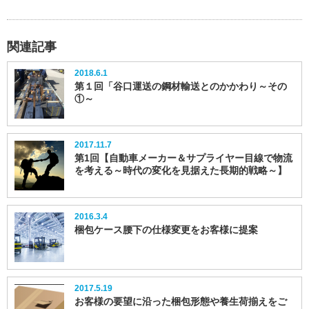
関連記事
2018.6.1
第１回「谷口運送の鋼材輸送とのかかわり～その
①～
2017.11.7
第1回【自動車メーカー＆サプライヤー目線で物流
を考える～時代の変化を見据えた長期的戦略～】
2016.3.4
梱包ケース腰下の仕様変更をお客様に提案
2017.5.19
お客様の要望に沿った梱包形態や養生荷揃えをご