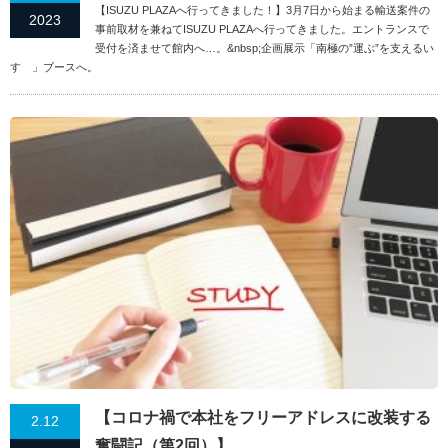
【ISUZU PLAZAへ行ってきました！】3月7日から始まる輸送案件の
2023
事前取材を兼ねてISUZU PLAZAへ行ってきました。エントランスで
受付を済ませて館内へ…。&nbsp;企画展示「南極の”運ぶ”を支えるい
すゞ」ブースへ。
【コロナ禍で本社をフリーアドレスに改装する
2.12
奮闘記（第2回）】