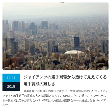
ジャイアンツの選手補強から透けて見えてくる
12.21
選手育成の難しさ
2018
来季監督に原辰徳氏の就任が決まり、大型補強が相次いだジャイアン
ツですが若手選手の育成も大きな課題となっているのはご存じの通り。＜スーパース
ター集団では若手が育たない？＞即戦力の補強と短期的なチーム編成となるジャイア
ンツ。