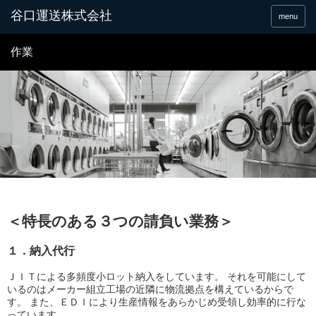
谷口運送株式会社
menu
作業
＜特長のある３つの請負い業務＞
１．納入代行
ＪＩＴによる多頻度小ロット納入をしています。 それを可能にして
いるのはメーカー組立工場の近隣に物流拠点を構えているからで
す。 また、ＥＤＩにより生産情報をあらかじめ受領し効率的に行な
っています。