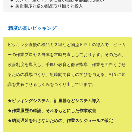
　◆ 大きく、重たく、裸に近い自動車部品の取扱い

　◆ 製造順序と逆の部品取り揃えと投入
精度の高いピッキング
ピッキング直後の検品ミス率など物流ＫＰＩの導入で、ピッカ
ーの作業プロセス自体を常時見直ししております。そのため、
改善制度を導入し、手厚い教育と徹底指導、作業を面白くさせ
るための職場づくり、短時間で多くの学びを与える、相互に知
識を共有させるしくみをつくり出しています。
★ピッキングシステム、計量器などシステム導入
★作業履歴の確認、それをもとにした作業改善
★納期遅延を出さないための、作業スケジュールの策定