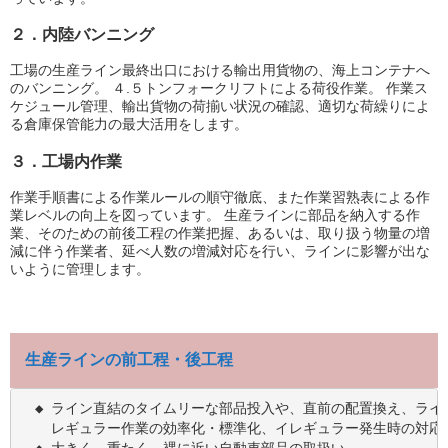
２．内陸バンニング
工場の生産ライン最終出口における輸出用貨物の、海上コンテナへ
のバンニング。 ４.５トンフォークリフトによる荷役作業。 作業ス
ケジュール管理、輸出貨物の荷揃い状況の確認、適切な荷繰りによ
る倉庫保管能力の最大活用をします。
３．工場内作業
作業手順書による作業ルールの順守徹底、また作業習熟表による作
業レベルの向上を図っています。 生産ラインに部品を納入する作
業、そのための前後工程の作業把握、あるいは、取り扱う物量の増
減に伴う作業者、延べ人数の増減対応を行い、ラインに影響が出な
いように管理します。
生産ラインの前工程・後工程
　◆ ライン直結のタイムリーな部品投入や、直前の配置換え、ライ
 　 レギュラー作業の効率化・標準化、イレギュラー発生時の対応